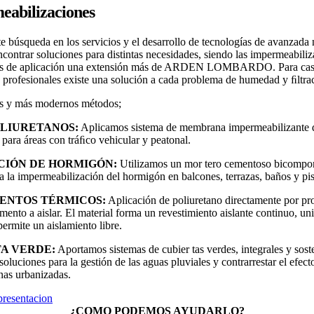
eabilizaciones
e búsqueda en los servicios y el desarrollo de tecnologías de avanzada 
ncontrar soluciones para distintas necesidades, siendo las impermeabili
os de aplicación una extensión más de ARDEN LOMBARDO. Para cas
y profesionales existe una solución a cada problema de humedad y ﬁltra
s y más modernos métodos;
OLIURETANOS:
Aplicamos sistema de membrana impermeabilizante 
 para áreas con tráﬁco vehicular y peatonal.
CIÓN DE HORMIGÓN:
Utilizamos un mor tero cementoso bicompo
ra la impermeabilización del hormigón en balcones, terrazas, baños y pis
ENTOS TÉRMICOS:
Aplicación de poliuretano directamente por pr
emento a aislar. El material forma un revestimiento aislante continuo, un
permite un aislamiento libre.
A VERDE:
Aportamos sistemas de cubier tas verdes, integrales y sost
soluciones para la gestión de las aguas pluviales y contrarrestar el efecto
nas urbanizadas.
presentacion
¿COMO PODEMOS AYUDARLO?