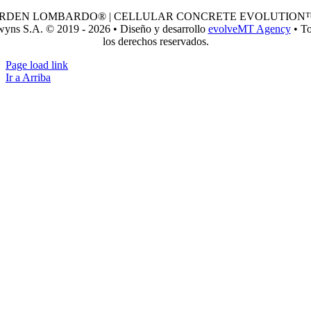
RDEN LOMBARDO® | CELLULAR CONCRETE EVOLUTION™
yns S.A. © 2019 - 2026 • Diseño y desarrollo
evolveMT Agency
• T
los derechos reservados.
Page load link
Ir a Arriba