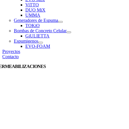
ViTTO
DUO MiX
UMMA
Generadores de Espuma
TOKiO
Bombas de Concreto Celular
GiULIETTA
Espumigenos
EVO-FOAM
Proyectos
Contacto
ERMEABILIZACIONES