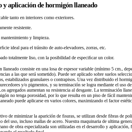
y aplicación de hormigón llaneado
able tanto en interiores como exteriores.
mente resistente.
l mantenimiento y limpieza.
ﬁcie ideal para el tránsito de auto-elevadores, zorras, etc.
do totalmente liso, con la posibilidad de especiﬁcar un color.
 llaneado consiste en una losa de espesor variable (mínimo 5 cm., de
encias a las que será sometido). Puede ser aplicado sobre suelos selecc
, estabilizados granulares o contrapisos. Una vez distribuido el hormi
urecedores y/o pigmentos, y su terminación se logra mediante el uso de
os agregados aumentan su resistencia al desgaste. La terminación llan
igón no tenga porosidad, por lo que resulta en un piso de fácil manteni
aneado puede aplicarse en varios colores, maximizando el factor estétic
tivo de minimizar la aparición de ﬁsuras, se utilizan desde ﬁbras de poli
 del uso, incluso mallas de acero. Nuestra maquinaria de ultima gener
mano de obra especializada son utilizadas en el desarrollo y aplicación, f
onando el resultado ﬁnal.