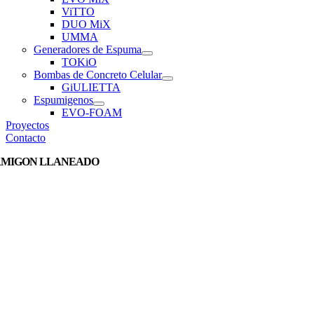
ViTTO
DUO MiX
UMMA
Generadores de Espuma
TOKiO
Bombas de Concreto Celular
GiULIETTA
Espumigenos
EVO-FOAM
Proyectos
Contacto
MIGON LLANEADO