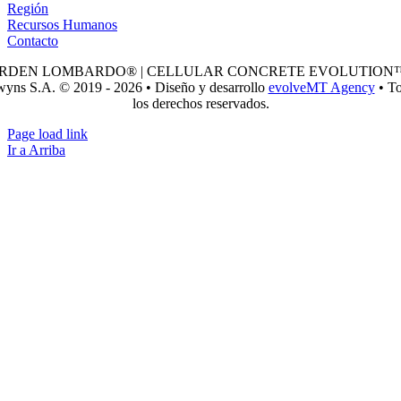
Región
Recursos Humanos
Contacto
RDEN LOMBARDO® | CELLULAR CONCRETE EVOLUTION™
yns S.A. © 2019 - 2026 • Diseño y desarrollo
evolveMT Agency
• T
los derechos reservados.
Page load link
Ir a Arriba