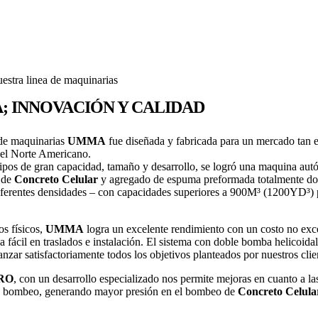
estra linea de maquinarias
 INNOVACIÓN Y CALIDAD
 de maquinarias
UMMA
fue diseñada y fabricada para un mercado tan 
 el Norte Americano.
ipos de gran capacidad, tamaño y desarrollo, se logró una maquina aut
 de
Concreto Celular
y agregado de espuma preformada totalmente dos
iferentes densidades – con capacidades superiores a 900M³ (1200YD³) 
os físicos,
UMMA
logra un excelente rendimiento con un costo no exc
ca fácil en traslados e instalación. El sistema con doble bomba helicoida
anzar satisfactoriamente todos los objetivos planteados por nuestros clie
RO
, con un desarrollo especializado nos permite mejoras en cuanto a las
de bombeo, generando mayor presión en el bombeo de
Concreto Celula