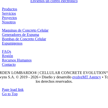
Envienos un correo electronico
Productos
Servicios
Proyectos
Nosotros
Maquinas de Concreto Celular
Generadores de Espuma
Bombas de Concreto Celular
Espumigenos
FAQs
Región
Recursos Humanos
Contacto
RDEN LOMBARDO® | CELLULAR CONCRETE EVOLUTION™
yns S.A. © 2019 - 2026 • Diseño y desarrollo
evolveMT Agency
• T
los derechos reservados.
Page load link
Go to Top