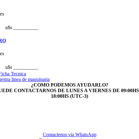
es
u$s __________
RO
es
u$s __________
Ficha Tecnica
estra linea de maquinaria
¿COMO PODEMOS AYUDARLO?
UEDE CONTACTARNOS DE LUNES A VIERNES DE 09:00HS
18:00HS (UTC-3)
Contactenos via WhatsApp