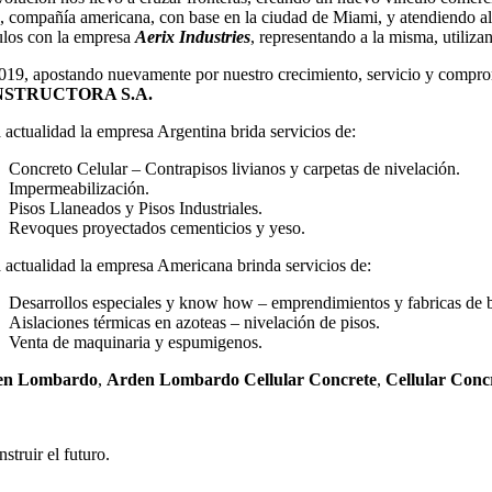
, compañía americana, con base en la ciudad de Miami, y atendiendo a
ulos con la empresa
Aerix Industries
, representando a la misma, utili
019, apostando nuevamente por nuestro crecimiento, servicio y compr
STRUCTORA S.A.
 actualidad la empresa Argentina brida servicios de:
Concreto Celular – Contrapisos livianos y carpetas de nivelación.
Impermeabilización.
Pisos Llaneados y Pisos Industriales.
Revoques proyectados cementicios y yeso.
 actualidad la empresa Americana brinda servicios de:
Desarrollos especiales y know how – emprendimientos y fabricas de 
Aislaciones térmicas en azoteas – nivelación de pisos.
Venta de maquinaria y espumigenos.
en Lombardo
,
Arden Lombardo Cellular Concrete
,
Cellular Conc
struir el futuro.