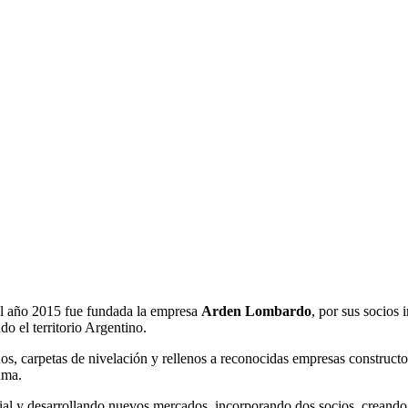
el año 2015 fue fundada la empresa
Arden Lombardo
, por sus socios
do el territorio Argentino.
os, carpetas de nivelación y rellenos a reconocidas empresas constructo
uma.
cial y desarrollando nuevos mercados, incorporando dos socios, creand