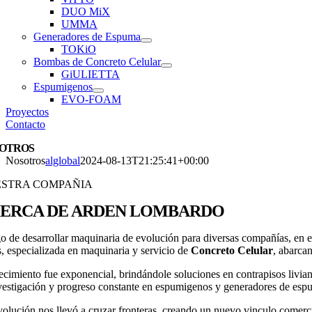
DUO MiX
UMMA
Generadores de Espuma
TOKiO
Bombas de Concreto Celular
GiULIETTA
Espumigenos
EVO-FOAM
Proyectos
Contacto
OTROS
Nosotros
alglobal
2024-08-13T21:25:41+00:00
STRA COMPAÑIA
ERCA DE ARDEN LOMBARDO
o de desarrollar maquinaria de evolución para diversas compañías, en 
, especializada en maquinaria y servicio de
Concreto Celular
, abarcan
ecimiento fue exponencial, brindándole soluciones en contrapisos livian
nvestigación y progreso constante en espumigenos y generadores de esp
volución nos llevó a cruzar fronteras, creando un nuevo vinculo comer