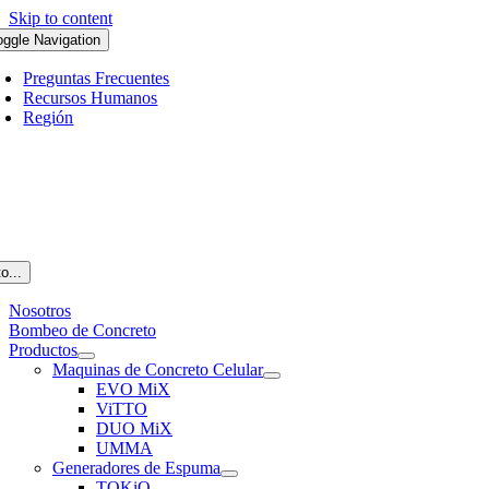
Skip to content
oggle Navigation
Preguntas Frecuentes
Recursos Humanos
Región
o...
Nosotros
Bombeo de Concreto
Productos
Maquinas de Concreto Celular
EVO MiX
ViTTO
DUO MiX
UMMA
Generadores de Espuma
TOKiO