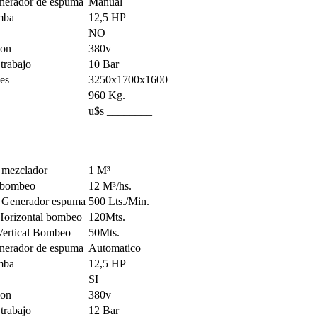
enerador de espuma
Manual
mba
12,5 HP
NO
ion
380v
 trabajo
10 Bar
es
3250x1700x1600
960 Kg.
u$s ________
 mezclador
1 M³
 bombeo
12 M³/hs.
 Generador espuma
500 Lts./Min.
Horizontal bombeo
120Mts.
Vertical Bombeo
50Mts.
enerador de espuma
Automatico
mba
12,5 HP
SI
ion
380v
 trabajo
12 Bar