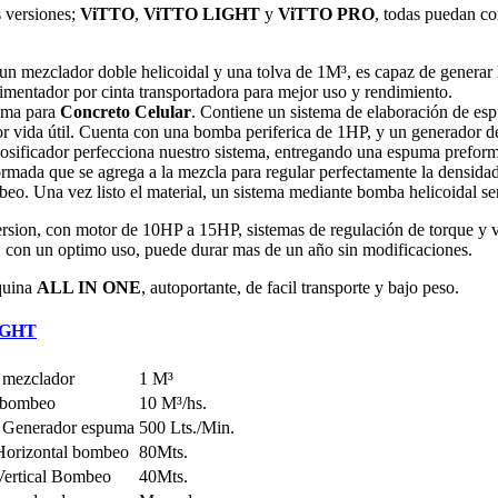
s versiones;
ViTTO
,
ViTTO LIGHT
y
ViTTO PRO
, todas puedan co
un mezclador doble helicoidal y una tolva de 1
M³
, es capaz de generar
imentador por cinta transportadora para mejor uso y rendimiento.
ma para
Concreto Celular
. Contiene un sistema de elaboración de esp
r vida útil. Cuenta con una bomba periferica de 1HP, y un generador 
osificador perfecciona nuestro sistema, entregando una espuma preforma
rmada que se agrega a la mezcla para regular perfectamente la densidad
o. Una vez listo el material, un sistema mediante bomba helicoidal ser
rsion, con motor de 10HP a 15HP, sistemas de regulación de torque y ve
 con un optimo uso, puede durar mas de un año sin modificaciones.
quina
ALL IN ONE
, autoportante, de facil transporte y bajo peso.
IGHT
 mezclador
1 M³
 bombeo
10 M³/hs.
 Generador espuma
500 Lts./Min.
Horizontal bombeo
80Mts.
Vertical Bombeo
40Mts.